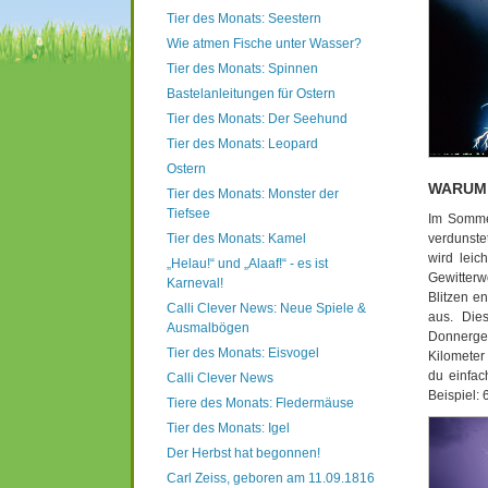
Tier des Monats: Seestern
Wie atmen Fische unter Wasser?
Tier des Monats: Spinnen
Bastelanleitungen für Ostern
Tier des Monats: Der Seehund
Tier des Monats: Leopard
Ostern
WARUM 
Tier des Monats: Monster der
Tiefsee
Im Somme
Tier des Monats: Kamel
verdunste
wird leic
„Helau!“ und „Alaaf!“ - es ist
Gewitterw
Karneval!
Blitzen e
Calli Clever News: Neue Spiele &
aus. Die
Ausmalbögen
Donnerger
Tier des Monats: Eisvogel
Kilometer 
du einfac
Calli Clever News
Beispiel: 
Tiere des Monats: Fledermäuse
Tier des Monats: Igel
Der Herbst hat begonnen!
Carl Zeiss, geboren am 11.09.1816