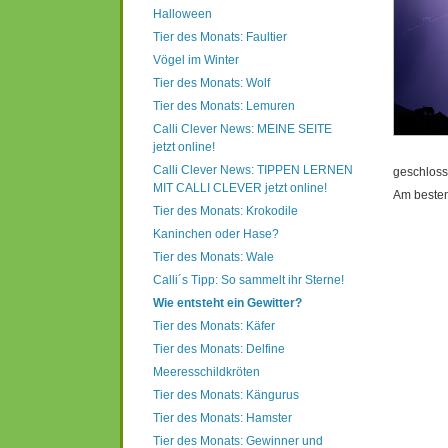
Halloween
Tier des Monats: Faultier
Vögel im Winter
Tier des Monats: Wolf
Tier des Monats: Lemuren
Calli Clever News: MEINE SEITE
jetzt online!
Calli Clever News: TIPPEN LERNEN
geschloss
MIT CALLI CLEVER jetzt online!
Am besten
Tier des Monats: Krokodile
Kaninchen oder Hase?
Tier des Monats: Wale
Calli´s Tipp: So sammelt ihr Sterne!
Wie entsteht ein Gewitter?
Tier des Monats: Käfer
Tier des Monats: Delfine
Meeresschildkröten
Tier des Monats: Kängurus
Tier des Monats: Hamster
Tier des Monats: Gewinner und