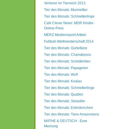
Verlierer im Tierreich 2013
Tier des Monats: Murmeltier
Tier des Monats: Schmetterlinge
Calli Clever News: MDR Kinder-
Online-Preis
MERZ Medienreport Artikel
Fußball-Weltmeisterschaft 2014
Tier des Monats: Gürteltiere
Tier des Monats: Chamäleons
Tier des Monats: Schildkröten
Tier des Monats: Papageien
Tier des Monats: Wolf
Tier des Monats: Koalas
Tier des Monats: Schmetterlinge
Tier des Monats: Quallen
Tier des Monats: Seeadler
Tier des Monats: Erdmännchen
Tier des Monats: Tiere Amazoniens
MATHE & DEUTSCH - Eure
Meinung