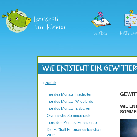
DEUTSCH
MATHEMA
WIE ENTSTEHT EIN GEWITTER
«
zurück
GEWIT
Tier des Monats: Fischotter
Tier des Monats: Wildpferde
WIE EN
Tier des Monats: Eisbären
SOMME
Olympische Sommerspiele
Tiere des Monats: Flusspferde
Die Fußball Europameisterschaft
2012