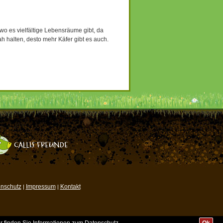
wo es vielfältige Lebensräume gibt, da
h halten, desto mehr Käfer gibt es auch.
nschutz
Impressum
Kontakt
|
|