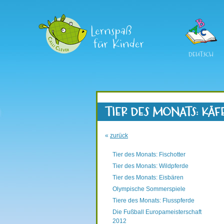
DEUTSCH
TIER DES MONATS: KÄF
«
zurück
Tier des Monats: Fischotter
Tier des Monats: Wildpferde
Tier des Monats: Eisbären
Olympische Sommerspiele
Tiere des Monats: Flusspferde
Die Fußball Europameisterschaft
2012