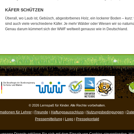
KÄFER SCHÜTZEN
Überall, wo Laub ist, Gebüsch, abgestorbenes Holz, ein lockerer Boden – kurz: 
sind auch viele verschiedene Käfer. Je mehr Wälder oder Wiesen wir so naturna
Genau darum kümmert sich der WWF weltweit genauso wie in Deutschland.
© 2026 Lernspaß für Kinder. Alle Rechte vorbehalten.
rmationen für Lehrer
Freunde
Haftungsausschluss
Nutzungsbedingungen
Date
|
|
|
|
Pressemitteilung
Logo
Pressekontakt
|
|