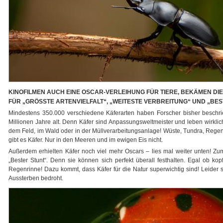
KINOFILMEN AUCH EINE OSCAR-VERLEIHUNG FÜR TIERE, BEKÄMEN DI
FÜR „GRÖSSTE ARTENVIELFALT“, „WEITESTE VERBREITUNG“ UND „BES
Mindestens 350.000 verschiedene Käferarten haben Forscher bisher beschri
Millionen Jahre alt. Denn Käfer sind Anpassungsweltmeister und leben wirklich
dem Feld, im Wald oder in der Müllverarbeitungsanlage! Wüste, Tundra, Rege
gibt es Käfer. Nur in den Meeren und im ewigen Eis nicht.
Außerdem erhielten Käfer noch viel mehr Oscars – lies mal weiter unten! Zu
„Bester Stunt“. Denn sie können sich perfekt überall festhalten. Egal ob kop
Regenrinne! Dazu kommt, dass Käfer für die Natur superwichtig sind! Leider 
Aussterben bedroht.