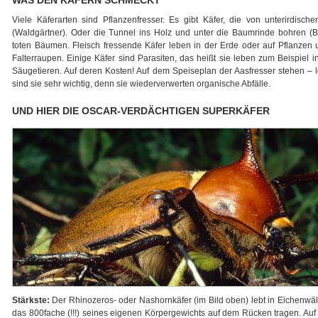
WAS DEN KÄFERN SCHMECKT
Viele Käferarten sind Pflanzenfresser. Es gibt Käfer, die von unterirdisch
(Waldgärtner). Oder die Tunnel ins Holz und unter die Baumrinde bohren (B
toten Bäumen. Fleisch fressende Käfer leben in der Erde oder auf Pflanzen 
Falterraupen. Einige Käfer sind Parasiten, das heißt sie leben zum Beispie
Säugetieren. Auf deren Kosten! Auf dem Speiseplan der Aasfresser stehen – 
sind sie sehr wichtig, denn sie wiederverwerten organische Abfälle.
UND HIER DIE OSCAR-VERDÄCHTIGEN SUPERKÄFER
Stärkste:
Der Rhinozeros- oder Nashornkäfer (im Bild oben) lebt in Eichenwäld
das 800fache (!!!) seines eigenen Körpergewichts auf dem Rücken tragen. Au