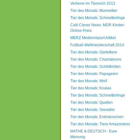
Verlierer im Tierreich 2013
Tier des Monats: Murmeltier
Tier des Monats: Schmetterlinge
Calli Clever News: MDR Kinder-
Online-Preis
MERZ Medienreport Artikel
Fußball-Weltmeisterschaft 2014
Tier des Monats: Gürteltiere
Tier des Monats: Chamäleons
Tier des Monats: Schildkröten
Tier des Monats: Papageien
Tier des Monats: Wolf
Tier des Monats: Koalas
Tier des Monats: Schmetterlinge
Tier des Monats: Quallen
Tier des Monats: Seeadler
Tier des Monats: Erdmännchen
Tier des Monats: Tiere Amazoniens
MATHE & DEUTSCH - Eure
Meinung