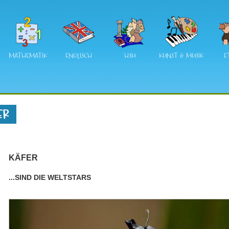
MATHEMATIK
ENGLISCH
HSU
KUNST & MUSIK
E
ER
KÄFER
...SIND DIE WELTSTARS