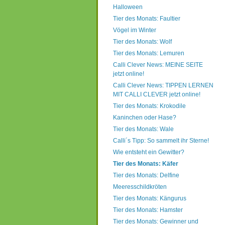
Halloween
Tier des Monats: Faultier
Vögel im Winter
Tier des Monats: Wolf
Tier des Monats: Lemuren
Calli Clever News: MEINE SEITE
jetzt online!
Calli Clever News: TIPPEN LERNEN
MIT CALLI CLEVER jetzt online!
Tier des Monats: Krokodile
Kaninchen oder Hase?
Tier des Monats: Wale
Calli´s Tipp: So sammelt ihr Sterne!
Wie entsteht ein Gewitter?
Tier des Monats: Käfer
Tier des Monats: Delfine
Meeresschildkröten
Tier des Monats: Kängurus
Tier des Monats: Hamster
Tier des Monats: Gewinner und