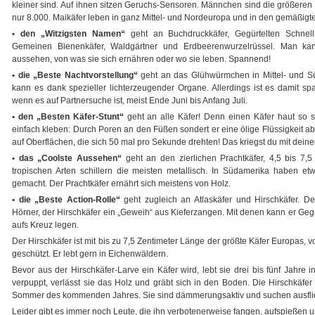
kleiner sind. Auf ihnen sitzen Geruchs-Sensoren. Männchen sind die größeren
nur 8.000. Maikäfer leben in ganz Mittel- und Nordeuropa und in den gemäßigt
• den „Witzigsten Namen“
geht an Buchdruckkäfer, Gegürtelten Schnellkäf
Gemeinen Bienenkäfer, Waldgärtner und Erdbeerenwurzelrüssel. Man k
aussehen, von was sie sich ernähren oder wo sie leben. Spannend!
• die „Beste Nachtvorstellung“
geht an das Glühwürmchen in Mittel- und Sü
kann es dank spezieller lichterzeugender Organe. Allerdings ist es damit s
wenn es auf Partnersuche ist, meist Ende Juni bis Anfang Juli.
• den „Besten Käfer-Stunt“
geht an alle Käfer! Denn einen Käfer haut so sc
einfach kleben: Durch Poren an den Füßen sondert er eine ölige Flüssigkeit ab.
auf Oberflächen, die sich 50 mal pro Sekunde drehten! Das kriegst du mit deine
• das „Coolste Aussehen“
geht an den zierlichen Prachtkäfer, 4,5 bis 7,5
tropischen Arten schillern die meisten metallisch. In Südamerika haben e
gemacht. Der Prachtkäfer ernährt sich meistens von Holz.
• die „Beste Action-Rolle“
geht zugleich an Atlaskäfer und Hirschkäfer. Der
Hörner, der Hirschkäfer ein „Geweih“ aus Kieferzangen. Mit denen kann er Geg
aufs Kreuz legen.
Der Hirschkäfer ist mit bis zu 7,5 Zentimeter Länge der größte Käfer Europas,
geschützt. Er lebt gern in Eichenwäldern.
Bevor aus der Hirschkäfer-Larve ein Käfer wird, lebt sie drei bis fünf Jahr
verpuppt, verlässt sie das Holz und gräbt sich in den Boden. Die Hirschkäfe
Sommer des kommenden Jahres. Sie sind dämmerungsaktiv und suchen ausfli
Leider gibt es immer noch Leute, die ihn verbotenerweise fangen, aufspießen 