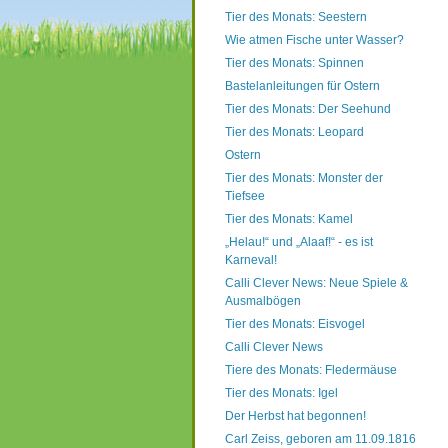
Tier des Monats: Seestern
Wie atmen Fische unter Wasser?
Tier des Monats: Spinnen
Bastelanleitungen für Ostern
Tier des Monats: Der Seehund
Tier des Monats: Leopard
Ostern
Tier des Monats: Monster der
Tiefsee
Tier des Monats: Kamel
„Helau!“ und „Alaaf!“ - es ist
Karneval!
Calli Clever News: Neue Spiele &
Ausmalbögen
Tier des Monats: Eisvogel
Calli Clever News
Tiere des Monats: Fledermäuse
Tier des Monats: Igel
Der Herbst hat begonnen!
Carl Zeiss, geboren am 11.09.1816