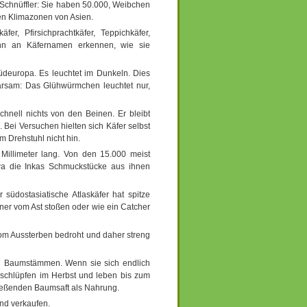
 Schnüffler: Sie haben 50.000, Weibchen
en Klimazonen von Asien.
er, Pfirsichprachtkäfer, Teppichkäfer,
ann an Käfernamen erkennen, wie sie
deuropa. Es leuchtet im Dunkeln. Dies
parsam: Das Glühwürmchen leuchtet nur,
hnell nichts von den Beinen. Er bleibt
 Bei Versuchen hielten sich Käfer selbst
m Drehstuhl nicht hin.
 Millimeter lang. Von den 15.000 meist
twa die Inkas Schmuckstücke aus ihnen
 südostasiatische Atlaskäfer hat spitze
ner vom Ast stoßen oder wie ein Catcher
 vom Aussterben bedroht und daher streng
e in Baumstämmen. Wenn sie sich endlich
r schlüpfen im Herbst und leben bis zum
eßenden Baumsaft als Nahrung.
und verkaufen.