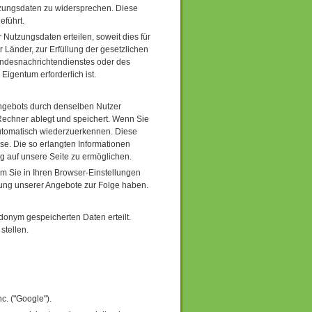
tzungsdaten zu widersprechen. Diese
führt.
r Nutzungsdaten erteilen, soweit dies für
 Länder, zur Erfüllung der gesetzlichen
ndesnachrichtendienstes oder des
igentum erforderlich ist.
ngebots durch denselben Nutzer
m Rechner ablegt und speichert. Wenn Sie
automatisch wiederzuerkennen. Diese
se. Die so erlangten Informationen
g auf unsere Seite zu ermöglichen.
em Sie in Ihren Browser-Einstellungen
kung unserer Angebote zur Folge haben.
donym gespeicherten Daten erteilt.
stellen.
c. ("Google").