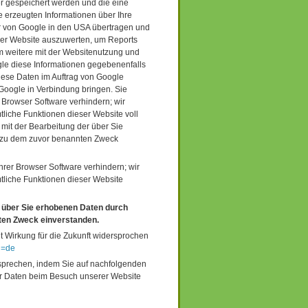
er gespeichert werden und die eine
 erzeugten Informationen über Ihre
er von Google in den USA übertragen und
 der Website auszuwerten, um Reports
m weitere mit der Websitenutzung und
gle diese Informationen gegebenenfalls
diese Daten im Auftrag von Google
 Google in Verbindung bringen. Sie
 Browser Software verhindern; wir
tliche Funktionen dieser Website voll
mit der Bearbeitung der über Sie
d zu dem zuvor benannten Zweck
hrer Browser Software verhindern; wir
mtliche Funktionen dieser Website
r über Sie erhobenen Daten durch
ten Zweck einverstanden.
t Wirkung für die Zukunft widersprochen
l=de
sprechen, indem Sie auf nachfolgenden
hrer Daten beim Besuch unserer Website