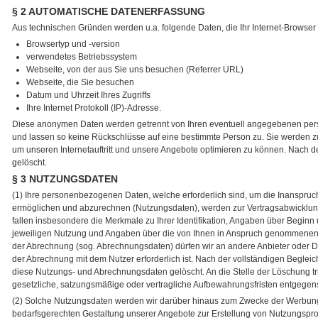
§ 2 AUTOMATISCHE DATENERFASSUNG
Aus technischen Gründen werden u.a. folgende Daten, die Ihr Internet-Browser a
Browsertyp und -version
verwendetes Betriebssystem
Webseite, von der aus Sie uns besuchen (Referrer URL)
Webseite, die Sie besuchen
Datum und Uhrzeit Ihres Zugriffs
Ihre Internet Protokoll (IP)-Adresse.
Diese anonymen Daten werden getrennt von Ihren eventuell angegebenen pe
und lassen so keine Rückschlüsse auf eine bestimmte Person zu. Sie werden z
um unseren Internetauftritt und unsere Angebote optimieren zu können. Nach 
gelöscht.
§ 3 NUTZUNGSDATEN
(1) Ihre personenbezogenen Daten, welche erforderlich sind, um die Inanspr
ermöglichen und abzurechnen (Nutzungsdaten), werden zur Vertragsabwicklu
fallen insbesondere die Merkmale zu Ihrer Identifikation, Angaben über Begi
jeweiligen Nutzung und Angaben über die von Ihnen in Anspruch genommenen 
der Abrechnung (sog. Abrechnungsdaten) dürfen wir an andere Anbieter oder Dri
der Abrechnung mit dem Nutzer erforderlich ist. Nach der vollständigen Begle
diese Nutzungs- und Abrechnungsdaten gelöscht. An die Stelle der Löschung tri
gesetzliche, satzungsmäßige oder vertragliche Aufbewahrungsfristen entgegen
(2) Solche Nutzungsdaten werden wir darüber hinaus zum Zwecke der Werbung
bedarfsgerechten Gestaltung unserer Angebote zur Erstellung von Nutzungspr