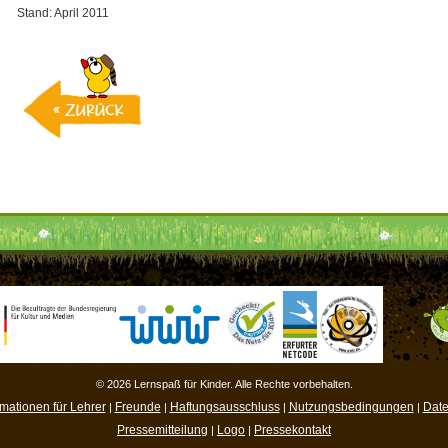
Stand: April 2011
© 2026 Lernspaß für Kinder. Alle Rechte vorbehalten.
rmationen für Lehrer
Freunde
Haftungsausschluss
Nutzungsbedingungen
Date
|
|
|
|
Pressemitteilung
Logo
Pressekontakt
|
|