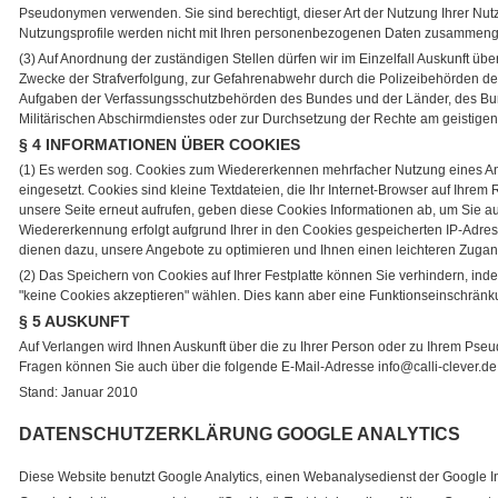
Pseudonymen verwenden. Sie sind berechtigt, dieser Art der Nutzung Ihrer Nu
Nutzungsprofile werden nicht mit Ihren personenbezogenen Daten zusammenge
(3) Auf Anordnung der zuständigen Stellen dürfen wir im Einzelfall Auskunft übe
Zwecke der Strafverfolgung, zur Gefahrenabwehr durch die Polizeibehörden der
Aufgaben der Verfassungsschutzbehörden des Bundes und der Länder, des Bu
Militärischen Abschirmdienstes oder zur Durchsetzung der Rechte am geistigen E
§ 4 INFORMATIONEN ÜBER COOKIES
(1) Es werden sog. Cookies zum Wiedererkennen mehrfacher Nutzung eines A
eingesetzt. Cookies sind kleine Textdateien, die Ihr Internet-Browser auf Ihre
unsere Seite erneut aufrufen, geben diese Cookies Informationen ab, um Sie 
Wiedererkennung erfolgt aufgrund Ihrer in den Cookies gespeicherten IP-Adres
dienen dazu, unsere Angebote zu optimieren und Ihnen einen leichteren Zugan
(2) Das Speichern von Cookies auf Ihrer Festplatte können Sie verhindern, ind
"keine Cookies akzeptieren" wählen. Dies kann aber eine Funktionseinschrän
§ 5 AUSKUNFT
Auf Verlangen wird Ihnen Auskunft über die zu Ihrer Person oder zu Ihrem Pseu
Fragen können Sie auch über die folgende E-Mail-Adresse info@calli-clever.de 
Stand: Januar 2010
DATENSCHUTZERKLÄRUNG GOOGLE ANALYTICS
Diese Website benutzt Google Analytics, einen Webanalysedienst der Google In