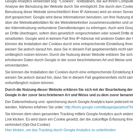
Google Analytics verwendet sog. "Cookies", Textdateien, die auf Ihrem Comput
Analyse der Benutzung der Website durch Sie ermöglicht. Die durch den Cookie
Benutzung diese Website (einschließlich Ihrer IP-Adresse) wird an einen Serv
dort gespeichert. Google wird diese Informationen benutzen, um Ihre Nutzung
über die Websiteaktivitäten für die Websitebetreiber zusammenzustellen und u
der Internetnutzung verbundene Dienstleistungen zu erbringen. Auch wird Goo
an Dritte übertragen, sofern dies gesetzlich vorgeschrieben oder soweit Dritte 
verarbeiten. Google wird in keinem Fall Ihre IP-Adresse mit anderen Daten der
können die Installation der Cookies durch eine entsprechende Einstellung Ihrer
weisen Sie jedoch darauf hin, dass Sie in diesem Fall gegebenenfalls nicht säm
umfänglich nutzen können. Durch die Nutzung dieser Website erklären Sie sich 
erhobenen Daten durch Google in der zuvor beschriebenen Art und Weise un
einverstanden.
Sie können die Installation der Cookies durch eine entsprechende Einstellung I
weisen Sie jedoch darauf hin, dass Sie in diesem Fall gegebenenfalls nicht sä
vollumfänglich nutzen können.
Durch die Nutzung dieser Website erklären Sie sich mit der Bearbeitung de
Google in der zuvor beschriebenen Art und Weise und zu dem zuvor benann
Der Datenerhebung und -speicherung durch Google Analytics kann jederzeit mi
werden. Näheres erfahren Sie unter:
http://tools.google.com/dlpage/gaoptout?h
Sie können dem oben genannten Tracking mittels Google Analytics auch wider
Link klicken. Es wird dann ein Cookie gesetzt, der die zukünftige Erfassung I
verhindert (Opt-Out-Cookie):
Hier klicken, um das Tracking durch Google Analytics zu unterbinden