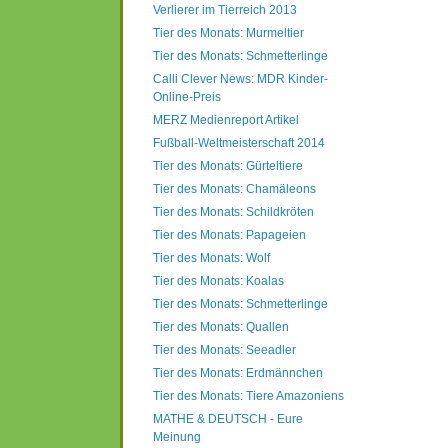
Verlierer im Tierreich 2013
Tier des Monats: Murmeltier
Tier des Monats: Schmetterlinge
Calli Clever News: MDR Kinder-
Online-Preis
MERZ Medienreport Artikel
Fußball-Weltmeisterschaft 2014
Tier des Monats: Gürteltiere
Tier des Monats: Chamäleons
Tier des Monats: Schildkröten
Tier des Monats: Papageien
Tier des Monats: Wolf
Tier des Monats: Koalas
Tier des Monats: Schmetterlinge
Tier des Monats: Quallen
Tier des Monats: Seeadler
Tier des Monats: Erdmännchen
Tier des Monats: Tiere Amazoniens
MATHE & DEUTSCH - Eure
Meinung