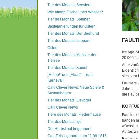
Tier des Monats: Seestern
Wie atmen Fische unter Wasser?
Tier des Monats: Spinnen
Bastelanleitungen für Ostern
Tier des Monats: Der Seehund
FAULT
Tier des Monats: Leopard
Ostern
Ice Age-St
Tier des Monats: Monster der
20.000 Ja
Tiefsee
Aber zurü
Tier des Monats: Kamel
Eigentlich
„Helau!“ und „Alaaf!“ - es ist
sich sehr 
Karneval!
Faultiere
Calli Clever News: Neue Spiele &
Jahre alt.
Ausmalbögen
die Faulti
Tier des Monats: Eisvogel
KOPFÜB
Calli Clever News
Tiere des Monats: Fledermäuse
Faultiere
hängen me
Tier des Monats: Igel
wächst in
Der Herbst hat begonnen!
Außer, we
Carl Zeiss, geboren am 11.09.1816
Faultiere