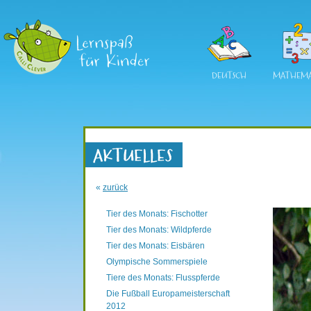
DEUTSCH
MATHEMA
«
zurück
Tier des Monats: Fischotter
Tier des Monats: Wildpferde
Tier des Monats: Eisbären
Olympische Sommerspiele
Tiere des Monats: Flusspferde
Die Fußball Europameisterschaft
2012