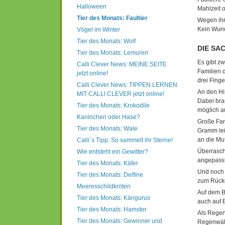
Halloween
Mahlzeit o
Tier des Monats: Faultier
Wegen ihr
Kein Wund
Vögel im Winter
Tier des Monats: Wolf
DIE SA
Tier des Monats: Lemuren
Es gibt zw
Calli Clever News: MEINE SEITE
Familien d
jetzt online!
drei Fing
Calli Clever News: TIPPEN LERNEN
An den Hi
MIT CALLI CLEVER jetzt online!
Dabei brau
Tier des Monats: Krokodile
möglich a
Kaninchen oder Hase?
Große Fam
Tier des Monats: Wale
Gramm lei
an die Mut
Calli´s Tipp: So sammelt ihr Sterne!
Überrasch
Wie entsteht ein Gewitter?
angepasst
Tier des Monats: Käfer
Und noch 
Tier des Monats: Delfine
zum Rücke
Meeresschildkröten
Auf dem B
Tier des Monats: Kängurus
auch auf 
Tier des Monats: Hamster
Als Regen
Tier des Monats: Gewinner und
Regenwäld