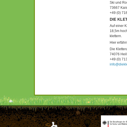
Ski und Ro
73667 Kais
+49 (0) 7
DIE KLE
Auf einer K
18,5m hoch
klettern.
Hier erfähr
Die Klette
74076 Heil
+49 (0) 7
info@diekl