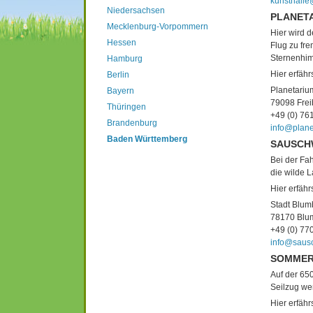
kunsthalle
Niedersachsen
PLANET
Mecklenburg-Vorpommern
Hier wird d
Hessen
Flug zu fre
Sternenhi
Hamburg
Hier erfähr
Berlin
Planetariu
Bayern
79098 Frei
Thüringen
+49 (0) 7
Brandenburg
info@plane
Baden Württemberg
SAUSCH
Bei der Fa
die wilde 
Hier erfähr
Stadt Blu
78170 Blu
+49 (0) 7
info@saus
SOMMER
Auf der 650
Seilzug we
Hier erfähr