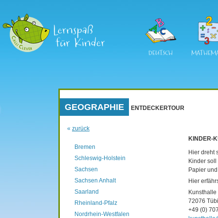
DEUTSCH
MATHEMA
GEOGRAPHIE
ENTDECKERTOUR
«
zurück
KINDER-
Bremen
Hier dreht
Schleswig-Holstein
Kinder soll
Sachsen
Papier und 
Sachsen Anhalt
Hier erfähr
Saarland
Kunsthalle
72076 Tüb
Rheinland-Pfalz
+49 (0) 7
Nordrhein-Westfalen