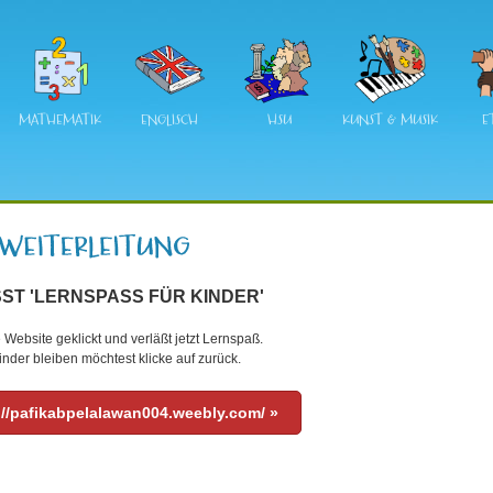
MATHEMATIK
ENGLISCH
HSU
KUNST & MUSIK
E
ST 'LERNSPASS FÜR KINDER'
 Website geklickt und verläßt jetzt Lernspaß.
nder bleiben möchtest klicke auf zurück.
://pafikabpelalawan004.weebly.com/ »