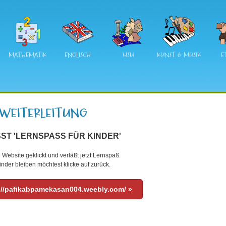
MATHEMATIK
ENGLISCH
HSU
KUNST & MUSIK
E
ST 'LERNSPASS FÜR KINDER'
 Website geklickt und verläßt jetzt Lernspaß.
nder bleiben möchtest klicke auf zurück.
://pafikabpamekasan004.weebly.com/ »