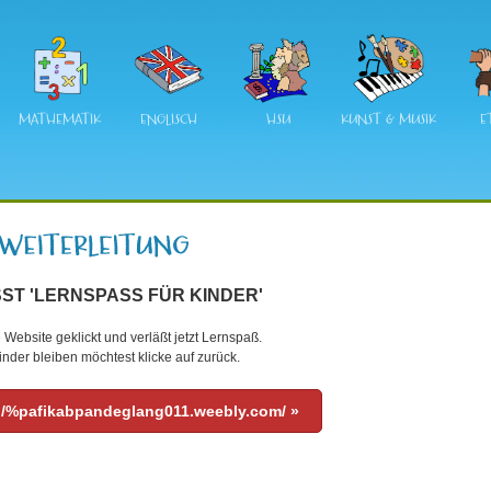
MATHEMATIK
ENGLISCH
HSU
KUNST & MUSIK
E
ST 'LERNSPASS FÜR KINDER'
 Website geklickt und verläßt jetzt Lernspaß.
nder bleiben möchtest klicke auf zurück.
:/%pafikabpandeglang011.weebly.com/ »