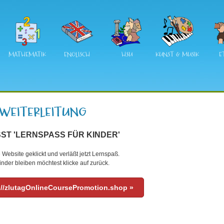
MATHEMATIK
ENGLISCH
HSU
KUNST & MUSIK
E
ST 'LERNSPASS FÜR KINDER'
 Website geklickt und verläßt jetzt Lernspaß.
nder bleiben möchtest klicke auf zurück.
://zlutagOnlineCoursePromotion.shop »