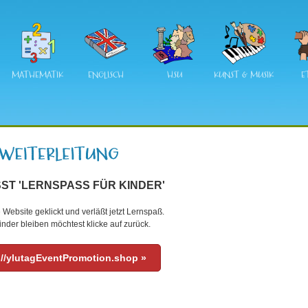
MATHEMATIK
ENGLISCH
HSU
KUNST & MUSIK
E
ST 'LERNSPASS FÜR KINDER'
 Website geklickt und verläßt jetzt Lernspaß.
nder bleiben möchtest klicke auf zurück.
://ylutagEventPromotion.shop »