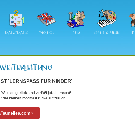
MATHEMATIK
ENGLISCH
HSU
KUNST & MUSIK
E
ST 'LERNSPASS FÜR KINDER'
 Website geklickt und verläßt jetzt Lernspaß.
nder bleiben möchtest klicke auf zurück.
://sunellea.com »