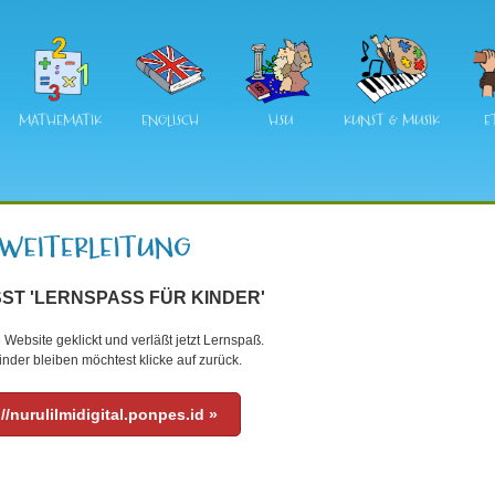
MATHEMATIK
ENGLISCH
HSU
KUNST & MUSIK
E
ST 'LERNSPASS FÜR KINDER'
 Website geklickt und verläßt jetzt Lernspaß.
nder bleiben möchtest klicke auf zurück.
//nurulilmidigital.ponpes.id »