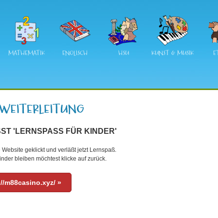
MATHEMATIK
ENGLISCH
HSU
KUNST & MUSIK
E
ST 'LERNSPASS FÜR KINDER'
 Website geklickt und verläßt jetzt Lernspaß.
nder bleiben möchtest klicke auf zurück.
://m88casino.xyz/ »