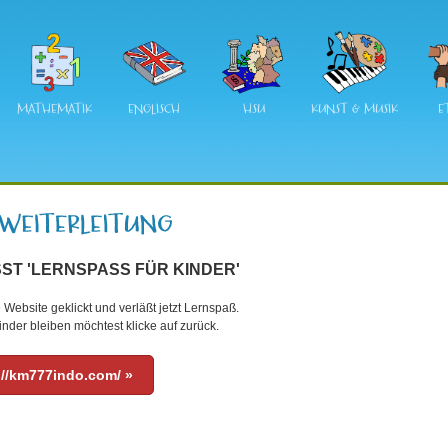
MATHEMATIK
ENGLISCH
HSU
KUNST & MUSIK
E
ST 'LERNSPASS FÜR KINDER'
 Website geklickt und verläßt jetzt Lernspaß.
nder bleiben möchtest klicke auf zurück.
://km777indo.com/ »