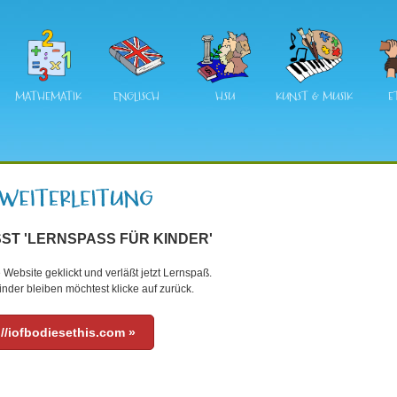
MATHEMATIK
ENGLISCH
HSU
KUNST & MUSIK
E
ST 'LERNSPASS FÜR KINDER'
 Website geklickt und verläßt jetzt Lernspaß.
nder bleiben möchtest klicke auf zurück.
://iofbodiesethis.com »