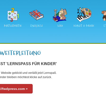
MATHEMATIK
ENGLISCH
HSU
KUNST & MUSIK
E
ST 'LERNSPASS FÜR KINDER'
 Website geklickt und verläßt jetzt Lernspaß.
nder bleiben möchtest klicke auf zurück.
://fwdpress.com »