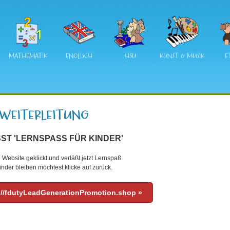
MATHEMATIK
ENGLISCH
HSU
KUNST & MUSIK
E
ST 'LERNSPASS FÜR KINDER'
 Website geklickt und verläßt jetzt Lernspaß.
nder bleiben möchtest klicke auf zurück.
://fdutyLeadGenerationPromotion.shop »