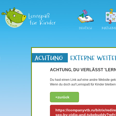
DEUTSCH
MATHEMA
ACHTUNG, DU VERLÄSST 'LERN
Du hast einen Link auf eine andre Website gekli
Wenn du doch auf Lernspaß für Kinder bleiben 
«zurück
https://companyvtb.ru/bitrix/redi
seo-by-vidiq-and-tubebuddy?ref=