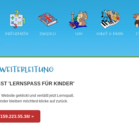
MATHEMATIK
ENGLISCH
HSU
KUNST & MUSIK
E
ST 'LERNSPASS FÜR KINDER'
 Website geklickt und verläßt jetzt Lernspaß.
nder bleiben möchtest klicke auf zurück.
/159.223.55.38/ »